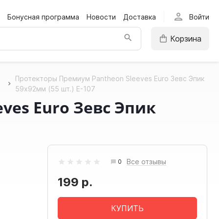
person
Бонусная программа
Новости
Доставка
Войти
Корзина
Протекторы Премиум Pantheon Sleeves Euro Зевс Эпик
59x92мм (55 шт.) E-107
ves Euro Зевс Эпик
Все отзывы
0
199 р.
КУПИТЬ