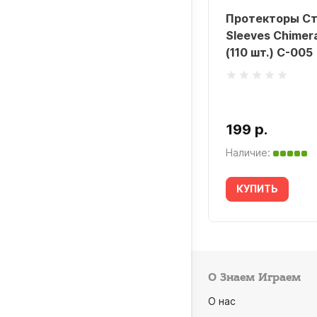
текторы Премиум Pantheon
Протекторы Ст
eves Mini Euro Посейдон Эпик
Sleeves Chimer
68мм (55 шт.) ME-106
(110 шт.) C-005
 р.
199 р.
ичие:
Наличие:
УПИТЬ
КУПИТЬ
О Знаем Играем
О нас