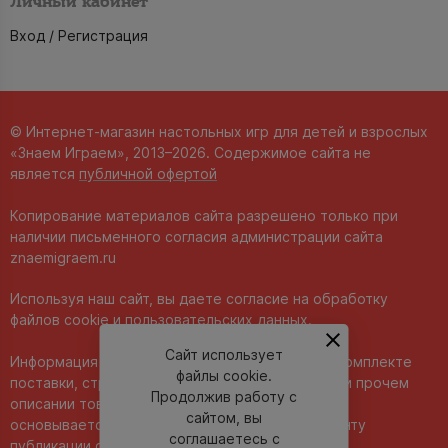
Личный кабинет
Вход / Регистрация
© Интернет-магазин настольных игр для детей и взрослых
«Знаем Играем», 2013–2026. Содержимое сайта не
является
публичной офертой
Копирование материалов сайта разрешено только при
наличии письменного согласия администрации сайта
znaemigraem.ru
Используя наш сайт, вы даете согласие на обработку
файлов cookie и пользовательских данных.
Сайт использует
Информация о технических характеристиках, комплекте
файлы cookie.
поставки, стране изготовления, внешнем виде и прочем
Продолжив работу с
описании товара носит справочный характер и
сайтом, вы
основывается на последних доступных к моменту
соглашаетесь с
публикации сведениях.