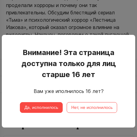
проделали хорроры и почему они так
привлекательны. Обсудим блестящий сериал
«Тьма» и психологический хоррор «Лестница
Иакова», который оказал огромное влияние на
видеоигры. Наконец, поговорим о такой пугающей
теме, как войны будущего. Так что вам наверняка
будет страшно… интересно!
Внимание! Эта страница
доступна только для лиц
Протекторы
старше 16 лет
Отзывы (0)
Вам уже иполнилось 16 лет?
Да, исполнилось
Нет, не исполнилось
Товары из этой серии