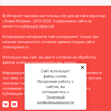
© Интернет-магазин настольных игр для детей и взрослых
«Знаем Играем», 2013–2026. Содержимое сайта не
является
публичной офертой
Копирование материалов сайта разрешено только при
наличии письменного согласия администрации сайта
znaemigraem.ru
Используя наш сайт, вы даете согласие на обработку
файлов cookie и пользовательских данных.
Сайт использует
Информация о технических характеристиках, комплекте
файлы cookie.
поставки, стране изготовления, внешнем виде и прочем
Продолжив работу с
описании товара носит справочный характер и
сайтом, вы
основывается на последних доступных к моменту
соглашаетесь с
публикации сведениях.
Политикой
конфиденциальности