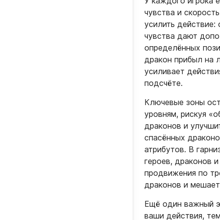
У каждого игрока е
чувства и скорость
усилить действие:
чувства дают допо
определённых пози
дракон прибыл на 
усиливает действия
подсчёте.​
Ключевые зоны ост
уровням, рискуя «
драконов и улучши
спасённых драконо
атрибутов. В гарн
героев, драконов и
продвижения по тр
драконов и мешаете
Ещё один важный эл
ваши действия, те