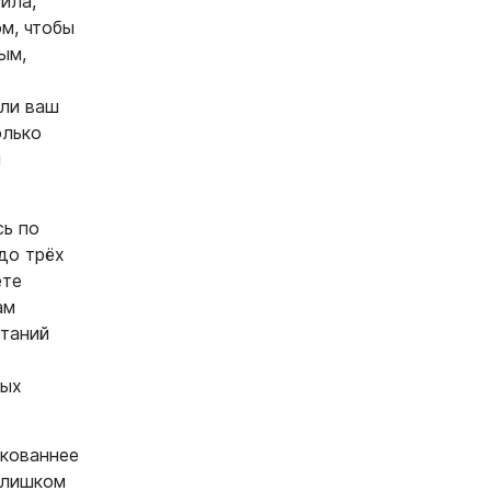
ила,
ом, чтобы
ым,
сли ваш
олько
м
сь по
до трёх
ете
ам
етаний
ных
скованнее
слишком