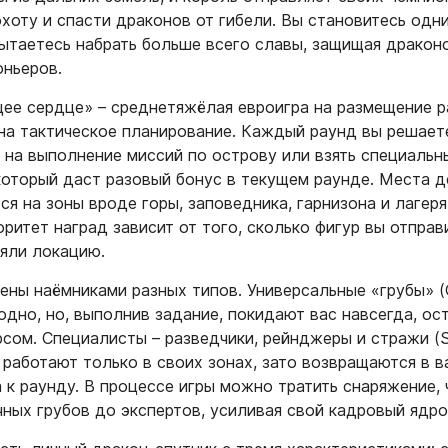
хоту и спасти драконов от гибели. Вы становитесь одн
пытаетесь набрать больше всего славы, защищая дракон
ньеров.​
е сердце» – среднетяжёлая евроигра на размещение р
на тактическое планирование. Каждый раунд вы решает
д на выполнение миссий по острову или взять специаль
 который даст разовый бонус в текущем раунде. Места 
ся на зоны вроде горы, заповедника, гарнизона и лагеря
оритет наград зависит от того, сколько фигур вы отправ
яли локацию.​
ены наёмниками разных типов. Универсальные «грубы» (
одно, но, выполнив задание, покидают вас навсегда, ос
сом. Специалисты – разведчики, рейнджеры и стражи (S
– работают только в своих зонах, зато возвращаются в 
 к раунду. В процессе игры можно тратить снаряжение,
ных грубов до экспертов, усиливая свой кадровый ядро.​