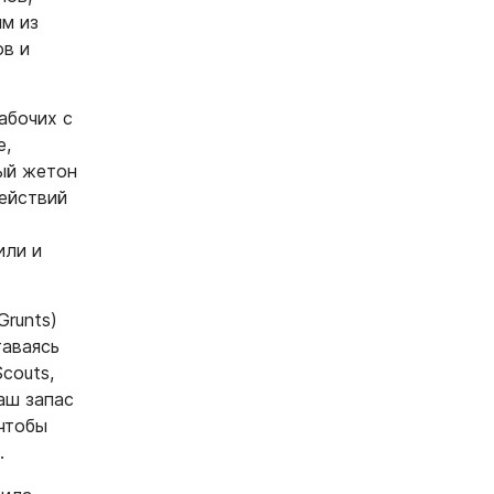
им из
ов и
абочих с
е,
ный жетон
действий
или и
Grunts)
таваясь
couts,
ваш запас
 чтобы
​