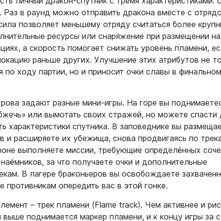
сть личный дракон‑спутник с тремя характеристиками: с
. Раз в раунд можно отправить дракона вместе с отряд
 сила позволяет меньшему отряду считаться более крупн
лнительные ресурсы или снаряжение при размещении на
циях, а скорость помогает снижать уровень пламени, е
локацию раньше других. Улучшение этих атрибутов не т
 по ходу партии, но и приносит очки славы в финально
рова задают разные мини‑игры. На горе вы поднимаете
обжечь» или вымотать своих стражей, но можете спасти 
ть характеристики спутника. В заповеднике вы размеща
в и расширяете их убежища, снова продвигаясь по трек
изоне выполняете миссии, требующие определённых соч
 наёмников, за что получаете очки и дополнительные
екам. В лагере браконьеров вы освобождаете захвачен
 противникам опередить вас в этой гонке.​
емент – трек пламени (Flame track). Чем активнее и ри
м выше поднимается маркер пламени, и к концу игры за 