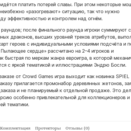
ридётся платить потерей славы. При этом некоторые мо
 неизбежно «разогревают» ситуацию, так что нужно
ду эффективностью и контролем над огнём.​
ь раундов; после финального раунда игроки суммируют с
нных драконов, высших уровней треков атрибутов, выпо
 карт героев с индивидуальными условиями подсчёта и 
 «Пылающее сердце» рассчитано на 2–4 игроков и
к быстрая по меркам жанра евроигра, в которой механи
тся с яркой тематикой и иллюстрациями Эндрю Босли.​
заказе от Crowd Games игра выходит как новинка SPIEL 
 заказу прилагается промонабор деревянных жетонов, з
дзаказа и не планируемый к отдельной продаже. Это де
рсию особенно привлекательной для коллекционеров и
ей тематики.
Комплектация
Протекторы
Отзывы (0)