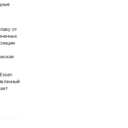
щные
лаву от
лненных
позиции
ческая
Essen
аявленный
лает