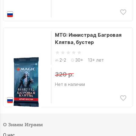
MTG: Иннистрад Багровая
Клятва, бустер
2-2
30+
13+ лет
320 р.
Нет в наличии
О Знаем Играем
О нас