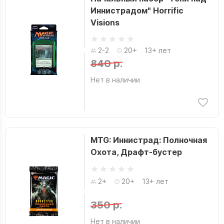
Иннистрадом" Horrific
Visions
2-2
20+
13+ лет
840 р.
Нет в наличии
MTG: Иннистрад: Полночная
Охота, Драфт-бустер
2+
20+
13+ лет
350 р.
Нет в наличии