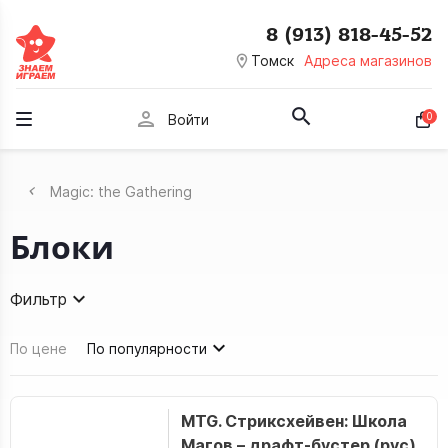
8 (913) 818-45-52
room
Томск
Адреса магазинов
person
0
Войти
Magic: the Gathering
Блоки
Фильтр
По цене
По популярности
MTG. Стриксхейвен: Школа
Магов – драфт-бустер (рус)