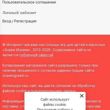
Пользовательское соглашение
Личный кабинет
Вход / Регистрация
© Интернет-магазин настольных игр для детей и взрослых
«Знаем Играем», 2013–2026. Содержимое сайта не
является
публичной офертой
Копирование материалов сайта разрешено только при
наличии письменного согласия администрации сайта
znaemigraem.ru
Используя наш сайт, вы даете согласие на обработку
файлов cookie и пользовательских данных.
Сайт использует
Информация о технических характеристиках, комплекте
файлы cookie.
поставки, стране изготовления, внешнем виде и прочем
Продолжив работу с