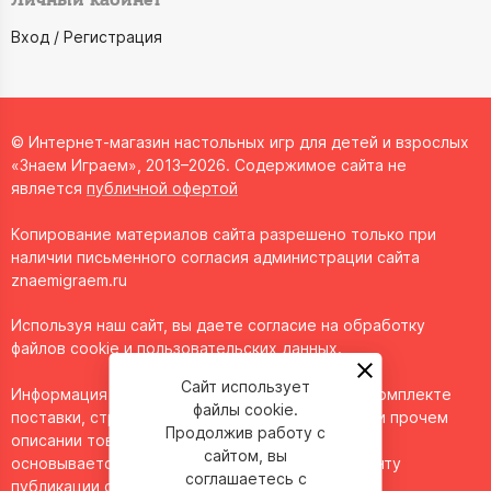
Личный кабинет
Вход / Регистрация
© Интернет-магазин настольных игр для детей и взрослых
«Знаем Играем», 2013–2026. Содержимое сайта не
является
публичной офертой
Копирование материалов сайта разрешено только при
наличии письменного согласия администрации сайта
znaemigraem.ru
Используя наш сайт, вы даете согласие на обработку
файлов cookie и пользовательских данных.
Сайт использует
Информация о технических характеристиках, комплекте
файлы cookie.
поставки, стране изготовления, внешнем виде и прочем
Продолжив работу с
описании товара носит справочный характер и
сайтом, вы
основывается на последних доступных к моменту
соглашаетесь с
публикации сведениях.