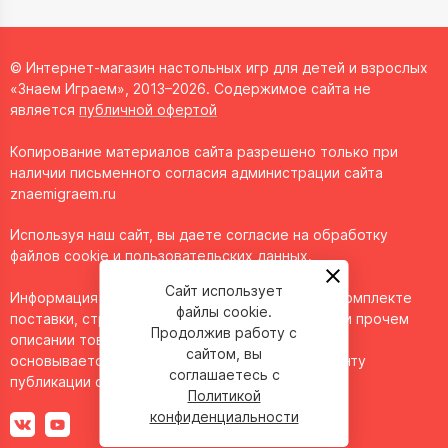
© Интернет-магазин настольных игр для детей и взрослых
«Знаем Играем», 2013–2026. Содержимое сайта не
является
публичной офертой
Копирование материалов сайта разрешено только при
наличии письменного согласия администрации сайта
znaemigraem.ru
Используя наш сайт, вы даете согласие на обработку
файлов cookie и пользовательских данных.
Сайт использует
Информация о технических характеристиках, комплекте
файлы cookie.
поставки, стране изготовления, внешнем виде и прочем
Продолжив работу с
описании товара носит справочный характер и
сайтом, вы
основывается на последних доступных к моменту
соглашаетесь с
публикации сведениях.
Политикой
конфиденциальности