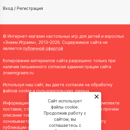
Вход / Регистрация
© Интернет-магазин настольных игр для детей и взрослых
«Знаем Играем», 2013–2026. Содержимое сайта не
является
публичной офертой
Копирование материалов сайта разрешено только при
наличии письменного согласия администрации сайта
znaemigraem.ru
Используя наш сайт, вы даете согласие на обработку
файлов cookie и пользовательских данных.
Сайт использует
Информация о технических характеристиках, комплекте
файлы cookie.
поставки, стране изготовления, внешнем виде и прочем
Продолжив работу с
описании товара носит справочный характер и
сайтом, вы
основывается на последних доступных к моменту
соглашаетесь с
публикации сведениях.