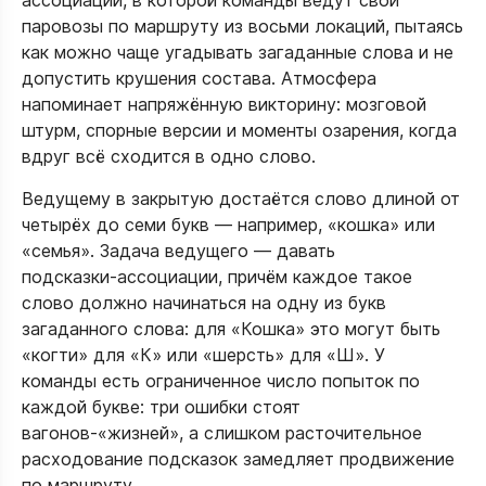
ассоциации, в которой команды ведут свои
паровозы по маршруту из восьми локаций, пытаясь
как можно чаще угадывать загаданные слова и не
допустить крушения состава. Атмосфера
напоминает напряжённую викторину: мозговой
штурм, спорные версии и моменты озарения, когда
вдруг всё сходится в одно слово.​​
Ведущему в закрытую достаётся слово длиной от
четырёх до семи букв — например, «кошка» или
«семья». Задача ведущего — давать
подсказки‑ассоциации, причём каждое такое
слово должно начинаться на одну из букв
загаданного слова: для «Кошка» это могут быть
«когти» для «К» или «шерсть» для «Ш». У
команды есть ограниченное число попыток по
каждой букве: три ошибки стоят
вагонов‑«жизней», а слишком расточительное
расходование подсказок замедляет продвижение
по маршруту.​​