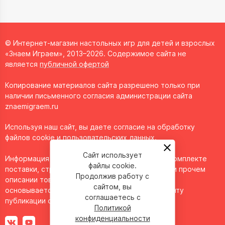
© Интернет-магазин настольных игр для детей и взрослых
«Знаем Играем», 2013–2026. Содержимое сайта не
является
публичной офертой
Копирование материалов сайта разрешено только при
наличии письменного согласия администрации сайта
znaemigraem.ru
Используя наш сайт, вы даете согласие на обработку
файлов cookie и пользовательских данных.
Сайт использует
Информация о технических характеристиках, комплекте
файлы cookie.
поставки, стране изготовления, внешнем виде и прочем
Продолжив работу с
описании товара носит справочный характер и
сайтом, вы
основывается на последних доступных к моменту
соглашаетесь с
публикации сведениях.
Политикой
конфиденциальности