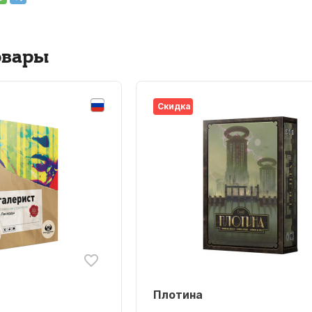
овары
Скидка
Плотина