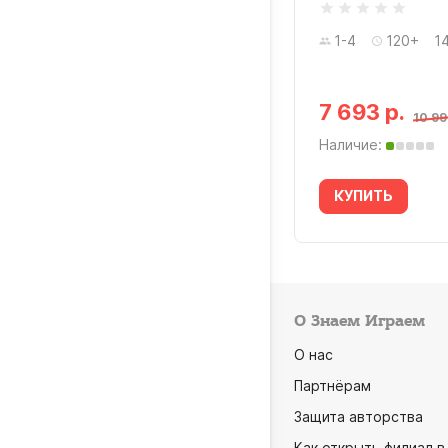
5 отзывов
-4
60-90
10+ лет
1-4
120+
1
7 693 р.
990 р.
10 99
ичие:
Наличие:
УПИТЬ
КУПИТЬ
О Знаем Играем
О нас
Партнёрам
Защита авторства
Как открыть филиал в