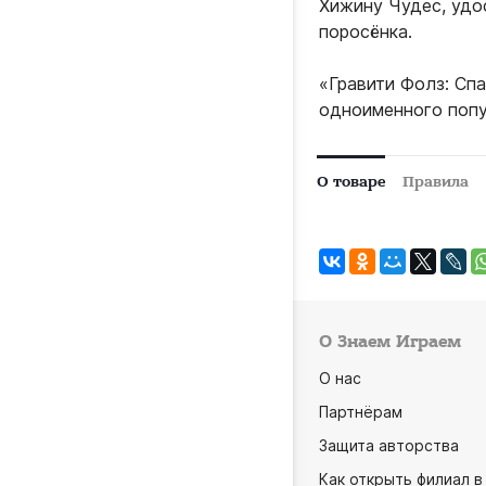
Хижину Чудес, удо
поросёнка.
«Гравити Фолз: Сп
одноименного попу
О товаре
Правила
О Знаем Играем
О нас
Партнёрам
Защита авторства
Как открыть филиал в