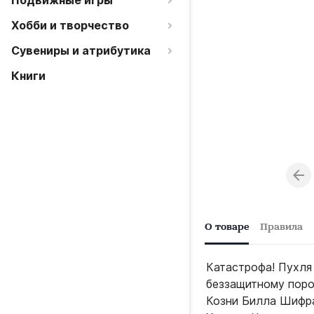
Подвижные игры
Хобби и творчество
Сувениры и атрибутика
Книги
О товаре
Правила
Катастрофа! Пухля
беззащитному поро
Козни Билла Шифра!