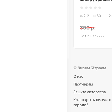
2-2
60+
12
90 р.
350 р.
 в наличии
Нет в наличии
О Знаем Играем
О нас
Партнёрам
Защита авторства
Как открыть филиал в
городе?