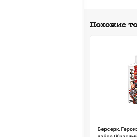
Похожие т
серк. Герои Хроники Лаара.
Берсерк. Герои
ть 1. Подарочный набор
набор (Красны