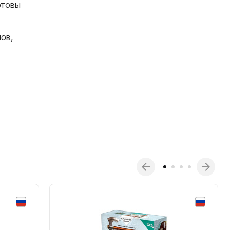
отовы
ов,