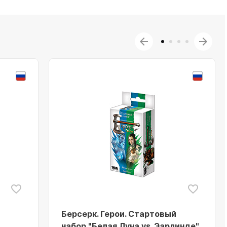
Берсерк. Герои. Стартовый
набор "Белая Луна vs. Эарлинде"