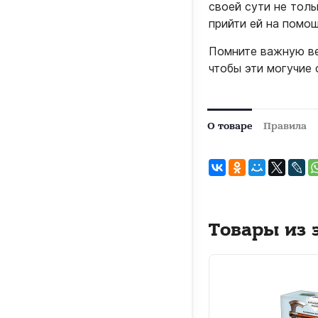
своей сути не тол
прийти ей на помощ
Помните важную ве
чтобы эти могучие
О товаре
Правила
Товары из 