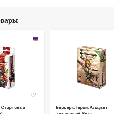
овары
: Стартовый
Берсерк. Герои. Расцвет
й)
технологий. Вита