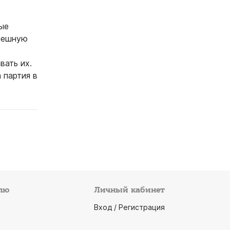
ые
спешную
вать их.
 партия в
лю
Личный кабинет
Вход / Регистрация