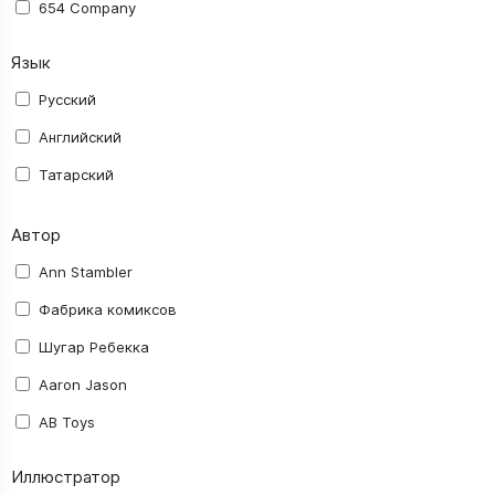
654 Company
AB Toys
Язык
Activision Blizzard
Русский
Aerocker
Английский
AGM
Татарский
ALDEN Comics
Автор
Alt Graph
Amigo Spiel
Ann Stambler
Asmodee
Фабрика комиксов
Astrel
Шугар Ребекка
Ausini
Aaron Jason
Avalon Hill
AB Toys
BANDAI NAMCO
abec
Иллюстратор