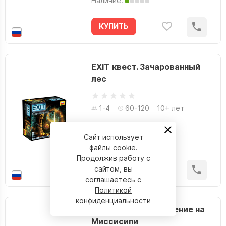
Наличие:
Ким Анастасия Phobs
Киркман Роберт
КУПИТЬ
Коблиш Скотт
Кога Юн
EXIT квест. Зачарованный
Колак Мирко
лес
команда Сайен
Комильфо
1-4
60-120
10+ лет
1 299 р.
КомФедерация
Сайт использует
Конуэй Джерри
Наличие:
файлы cookie.
Продолжив работу с
Корвет
сайтом, вы
КУПИТЬ
Корне ван Марсел
соглашаетесь с
Политикой
Кувабара Мидзуна
конфиденциальности
EXIT-Квест. Ограбление на
Куганэ Маруяма
Миссисипи