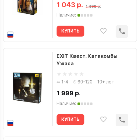
1 043 р.
1 490 р.
Дэрик Робертсон
Наличие:
Евгения Кундозерова
Единорог
КУПИТЬ
Екатерина Плужникова
Живая Книга
EXIT Квест. Катакомбы
Жюль Верн
Ужаса
Задира Плюс
Заидова Наталья
1-4
60-120
10+ лет
Замский Алексей
1 999 р.
Звезда
Наличие:
Икэда Сакура
КУПИТЬ
Иммонен Кэтрин
инаЧе