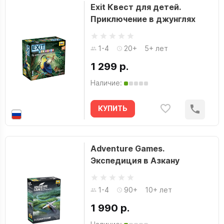
Exit Квест для детей.
Инио Асано
Приключение в джунглях
Интаглиф
ИнтерХит
1-4
20+
5+ лет
Исуна Хасэкура
1 299 р.
Итиго Такано
Наличие:
Каиу Сираи
КУПИТЬ
Кайл Старкс
Каналес Диас
Катерина Чиркова
Adventure Games.
Экспедиция в Азкану
Катиру Исидзуэ
Кеннет Хайт
1-4
90+
10+ лет
Киехико Адзума
1 990 р.
Ким Анастасия