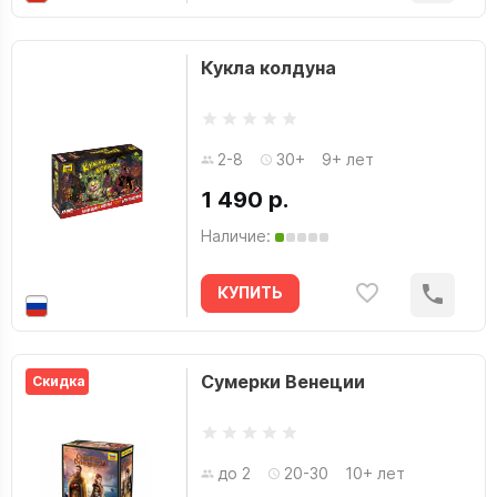
‪Konami
Джеймс Тайнион IV
Кукла колдуна
‪Microsoft Studios‬
Джон Ланкрай
Джон Хоплер
Джосс Уидон
2-8
30+
9+ лет
Джузеппе Ротондо
1 490 р.
Дзю Аякура
Наличие:
Дзюн Икэда
КУПИТЬ
Дмитрий Кибкало
Дон Крамер
Дрофа-Медиа
Сумерки Венеции
Скидка
Другое Издательство
Дубль 2
до 2
20-30
10+ лет
Дэн Абнетт